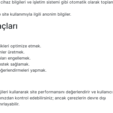
, cihaz bilgileri ve işletim sistemi gibi otomatik olarak topla
 site kullanımıyla ilgili anonim bilgiler.
çları
rikleri optimize etmek.
mler üretmek.
ları engellemek.
destek sağlamak.
değerlendirmeleri yapmak.
leri kullanarak site performansını değerlendirir ve kullanıcı
arınızdan kontrol edebilirsiniz; ancak çerezlerin devre dışı
ırlayabilir.