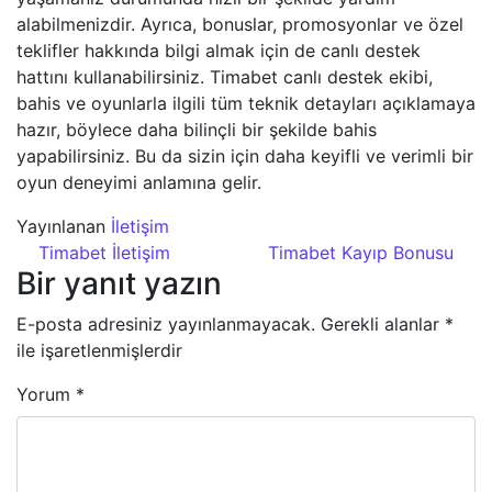
alabilmenizdir. Ayrıca, bonuslar, promosyonlar ve özel
teklifler hakkında bilgi almak için de canlı destek
hattını kullanabilirsiniz. Timabet canlı destek ekibi,
bahis ve oyunlarla ilgili tüm teknik detayları açıklamaya
hazır, böylece daha bilinçli bir şekilde bahis
yapabilirsiniz. Bu da sizin için daha keyifli ve verimli bir
oyun deneyimi anlamına gelir.
Yayınlanan
İletişim
Yazı dolaşımı
Timabet İletişim
Timabet Kayıp Bonusu
Bir yanıt yazın
E-posta adresiniz yayınlanmayacak.
Gerekli alanlar
*
ile işaretlenmişlerdir
Yorum
*