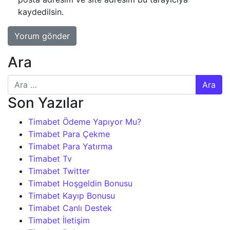
kaydedilsin.
Ara
Arama:
Son Yazılar
Timabet Ödeme Yapıyor Mu?
Timabet Para Çekme
Timabet Para Yatırma
Timabet Tv
Timabet Twitter
Timabet Hoşgeldin Bonusu
Timabet Kayıp Bonusu
Timabet Canlı Destek
Timabet İletişim