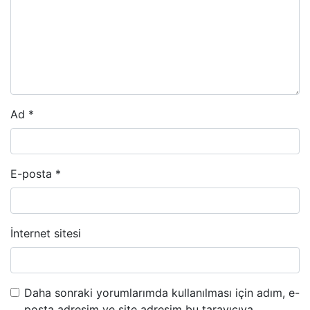
Ad
*
E-posta
*
İnternet sitesi
Daha sonraki yorumlarımda kullanılması için adım, e-
posta adresim ve site adresim bu tarayıcıya