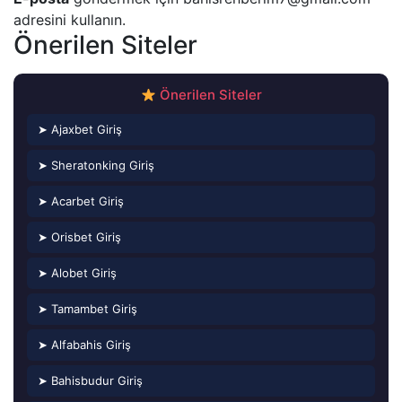
adresini kullanın.
Önerilen Siteler
Önerilen Siteler
➤ Ajaxbet Giriş
➤ Sheratonking Giriş
➤ Acarbet Giriş
➤ Orisbet Giriş
➤ Alobet Giriş
➤ Tamambet Giriş
➤ Alfabahis Giriş
➤ Bahisbudur Giriş