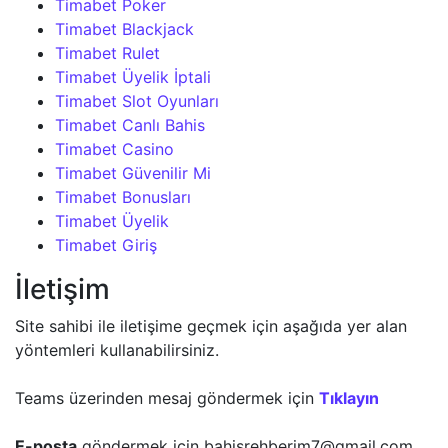
Timabet Poker
Timabet Blackjack
Timabet Rulet
Timabet Üyelik İptali
Timabet Slot Oyunları
Timabet Canlı Bahis
Timabet Casino
Timabet Güvenilir Mi
Timabet Bonusları
Timabet Üyelik
Timabet Giriş
İletişim
Site sahibi ile iletişime geçmek için aşağıda yer alan
yöntemleri kullanabilirsiniz.
Teams üzerinden mesaj göndermek için
Tıklayın
E-posta
göndermek için
bahisrehberim7@gmail.com