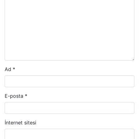
Ad
*
E-posta
*
İnternet sitesi