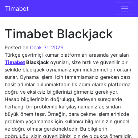
İçeriğe geç
Timabet
Ana gezinti
Timabet Blackjack
Posted on
Ocak 31, 2026
Türkçe çevrimiçi kumar platformları arasında yer alan
Timabet
Blackjack
oyunları, size hızlı ve güvenilir bir
şekilde blackjack oynamanız için mükemmel bir ortam
sunar. Oynama işlemi için tamamlamanız gereken bazı
basit adımlar bulunmaktadır. İlk adım olarak platforma
doğru ve eksiksiz bilgilerinizi girmeniz gerekiyor.
Hesap bilgilerinizin doğruluğu, ilerleyen süreçlerde
herhangi bir problemle karşılaşmamanız açısından
büyük önem taşır. Örneğin, para çekme işlemlerinizde
problem yaşamamak için kullanıcı bilgilerinizin güncel
ve doğru olması gerekmektedir. Bu bilgilerin
doğruluğu, sizin güvenliğiniz için de oldukça önemlidir.